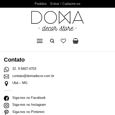
Pular
Pedidos
Entrar / Cadastre-se
para
o
conteúdo
Contato
32. 9 8407-4703
contato@domadecor.com.br
Ubá –
MG
Siga-nos no Facebook
Siga-nos no Instagram
Siga-nos no Pinterest