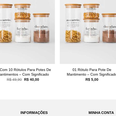
 Com 10 Rótulos Para Potes De
01 Rótulo Para Pote De
antimentos – Com Significado
Mantimento – Com Significad
O
O
R$
49,90
R$
40,00
R$
5,00
preço
preço
original
atual
era:
é:
R$ 49,90.
R$ 40,00.
INFORMAÇÕES
MINHA CONTA