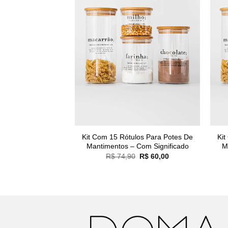
Kit Com 15 Rótulos Para Potes De
Kit
Mantimentos – Com Significado
M
O
O
R$
74,90
R$
60,00
preço
preço
original
atual
era:
é:
R$ 74,90.
R$ 60,00.